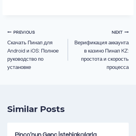
PREVIOUS
NEXT
Скачать Пинап для
Верификация аккаунта
Android и iOS: Полное
в казино Пинап KZ:
руководство по
простота и скорость
установке
процесса
Similar Posts
Pinco’nun Gənc İstehlakçılarla