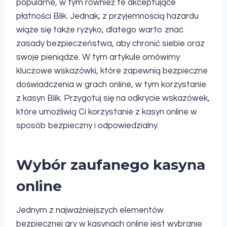
popularne, w tym również te akceptujące
płatności Blik. Jednak, z przyjemnością hazardu
wiąże się także ryzyko, dlatego warto znać
zasady bezpieczeństwa, aby chronić siebie oraz
swoje pieniądze. W tym artykule omówimy
kluczowe wskazówki, które zapewnią bezpieczne
doświadczenia w grach online, w tym korzystanie
z kasyn Blik. Przygotuj się na odkrycie wskazówek,
które umożliwią Ci korzystanie z kasyn online w
sposób bezpieczny i odpowiedzialny.
Wybór zaufanego kasyna
online
Jednym z najważniejszych elementów
bezpiecznej gry w kasynach online jest wybranie