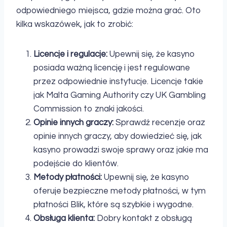
odpowiedniego miejsca, gdzie można grać. Oto
kilka wskazówek, jak to zrobić:
Licencje i regulacje:
Upewnij się, że kasyno
posiada ważną licencję i jest regulowane
przez odpowiednie instytucje. Licencje takie
jak Malta Gaming Authority czy UK Gambling
Commission to znaki jakości.
Opinie innych graczy:
Sprawdź recenzje oraz
opinie innych graczy, aby dowiedzieć się, jak
kasyno prowadzi swoje sprawy oraz jakie ma
podejście do klientów.
Metody płatności:
Upewnij się, że kasyno
oferuje bezpieczne metody płatności, w tym
płatności Blik, które są szybkie i wygodne.
Obsługa klienta:
Dobry kontakt z obsługą