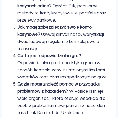
kasynach online?
Oprócz Blik, popularne
metody to karty kredytowe, e-portfele oraz
przelewy bankowe.
Jak mogę zabezpieczyć swoje konto
kasynowe?
Używaj silnych haseł, weryfikacji
dwuetapowej i regularnie kontroluj swoje
transakcje.
Co to jest odpowiedzialna gra?
Odpowiedzialna gra to praktyka grania w
sposób kontrolowany, z ustalonymi limitami
wydatków oraz czasem spędzonym na grze.
Gdzie mogę znaleźć pomoc w przypadku
problemów z hazardem?
W Polsce istnieje
wiele organizacji, które oferują wsparcie dla
osób z problemami związanymi z hazardem,
takich jak Komitet ds. Uzależnień.